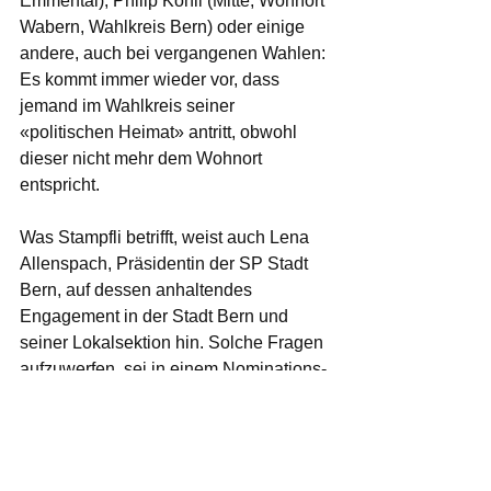
Emmental), Philip Kohli (Mitte; Wohnort 
Wabern, Wahlkreis Bern) oder einige 
andere, auch bei vergangenen Wahlen: 
Es kommt immer wieder vor, dass 
jemand im Wahlkreis seiner 
«politischen Heimat» antritt, obwohl 
dieser nicht mehr dem Wohnort 
entspricht.
Was Stampfli betrifft, weist auch Lena 
Allenspach, Präsidentin der SP Stadt 
Bern, auf dessen anhaltendes 
Engagement in der Stadt Bern und 
seiner Lokalsektion hin. Solche Fragen 
aufzuwerfen, sei in einem Nominations­
prozess natürlich legitim. «Wichtig ist 
neben anderen Kriterien, dass die 
jeweiligen Kandidierenden lokal 
vernetzt und in ihrer SP-Sektion 