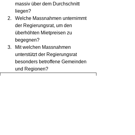
massiv über dem Durchschnitt 
liegen? 
Welche Massnahmen unternimmt 
der Regierungsrat, um den 
überhöhten Mietpreisen zu 
begegnen? 
Mit welchen Massnahmen 
unterstützt der Regierungsrat 
besonders betroffene Gemeinden 
und Regionen?
20210316_Interpellation_Mietpreise
.pdf
Download PDF • 78KB
Die Berner Zeitung hat meinen 
Vorstoss im Artikel «Unter den Mietern 
herrscht ein Klassenkampf» 
aufgegriffen.