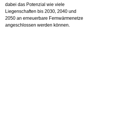
dabei das Potenzial wie viele 
Liegenschaften bis 2030, 2040 und 
2050 an erneuerbare Fernwärmenetze 
angeschlossen werden können.
Vorstoss Masterplan Fernwärme
Neuste Blog-Beiträge
Herzlichen Dank für die
Wiederwahl!
David Stampfli