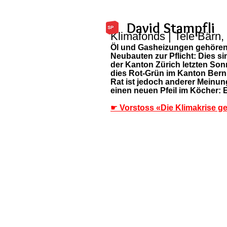
David Stampfli
Klimafonds | Tele Bärn,
Öl und Gasheizungen gehören 
Neubauten zur Pflicht: Dies s
der Kanton Zürich letzten So
dies Rot-Grün im Kanton Bern 
Rat ist jedoch anderer Meinun
einen neuen Pfeil im Köcher: 
☛ 
Vorstoss «Die Klimakrise 