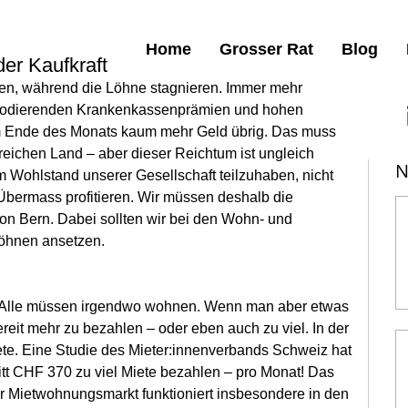
Home
Grosser Rat
Blog
er Kaufkraft
en, während die Löhne stagnieren. Immer mehr 
lodierenden Krankenkassenprämien und hohen 
 am Ende des Monats kaum mehr Geld übrig. Das muss 
reichen Land – aber dieser Reichtum ist ungleich 
N
am Wohlstand unserer Gesellschaft teilzuhaben, nicht 
Übermass profitieren. Wir müssen deshalb die 
ton Bern. Dabei sollten wir bei den Wohn- und 
öhnen ansetzen. 
. Alle müssen irgendwo wohnen. Wenn man aber etwas 
eit mehr zu bezahlen – oder eben auch zu viel. In der 
te. Eine Studie des Mieter:innenverbands Schweiz hat 
tt CHF 370 zu viel Miete bezahlen – pro Monat! Das 
r Mietwohnungsmarkt funktioniert insbesondere in den 