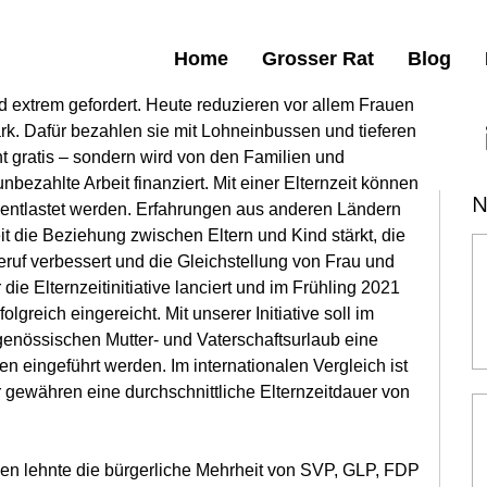
Home
Grosser Rat
Blog
d extrem gefordert. Heute reduzieren vor allem Frauen 
tark. Dafür bezahlen sie mit Lohneinbussen und tieferen 
t gratis – sondern wird von den Familien und 
bezahlte Arbeit finanziert. Mit einer Elternzeit können 
N
 entlastet werden. Erfahrungen aus anderen Ländern 
it die Beziehung zwischen Eltern und Kind stärkt, die 
eruf verbessert und die Gleichstellung von Frau und 
ie Elternzeitinitiative lanciert und im Frühling 2021 
olgreich eingereicht. Mit unserer Initiative soll im 
enössischen Mutter- und Vaterschaftsurlaub eine 
n eingeführt werden. Im internationalen Vergleich ist 
gewähren eine durchschnittliche Elternzeitdauer von 
ilen lehnte die bürgerliche Mehrheit von SVP, GLP, FDP 