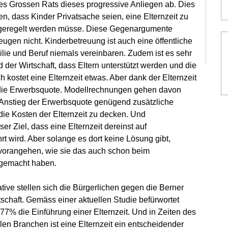
des Grossen Rats dieses progressive Anliegen ab. Dies 
n, dass Kinder Privatsache seien, eine Elternzeit zu 
l geregelt werden müsse. Diese Gegenargumente 
gen nicht. Kinderbetreuung ist auch eine öffentliche 
ilie und Beruf niemals vereinbaren. Zudem ist es sehr 
 der Wirtschaft, dass Eltern unterstützt werden und die 
ch kostet eine Elternzeit etwas. Aber dank der Elternzeit 
n die Erwerbsquote. Modellrechnungen gehen davon 
r Anstieg der Erwerbsquote genügend zusätzliche 
ie Kosten der Elternzeit zu decken. Und 
ser Ziel, dass eine Elternzeit dereinst auf 
t wird. Aber solange es dort keine Lösung gibt, 
 vorangehen, wie sie das auch schon beim 
gemacht haben.
iative stellen sich die Bürgerlichen gegen die Berner 
schaft. Gemäss einer aktuellen Studie befürwortet 
77% die Einführung einer Elternzeit. Und in Zeiten des 
en Branchen ist eine Elternzeit ein entscheidender 